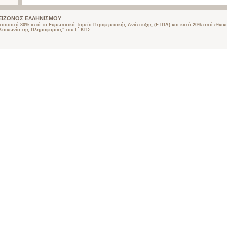
 ΜΕΙΖΟΝΟΣ ΕΛΛΗΝΙΣΜΟΥ
 ποσοστό 80% από το Ευρωπαϊκό Ταμείο Περιφερειακής Ανάπτυξης (ΕΤΠΑ) και κατά 20% από εθνικ
οινωνία της Πληροφορίας" του Γ΄ ΚΠΣ.