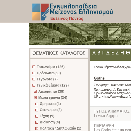
z
Τοπωνύμια (126)
Γενικά θέματα>
Μέσοι χρόν
Πρόσωπα (60)
Goths
Γεγονότα (7)
Συγγραφή :
Kazanski Mic
Γενικά θέματα (129)
Για παραπομπή
:
Kazanski 
Αρχαιότητα (39)
Εγκυκλοπαίδεια Μείζονος 
URL: <
http://www.ehw.gr/
Μέσοι χρόνοι (34)
Θρησκεία (4)
Οικονομία (3)
ΤΥΠΟΣ ΛΗΜΜΑΤΟΣ
Γενικό Λήμμα
Τέχνη (9)
Διοίκηση (4)
ΠΕΡΙΛΗΨΗ
Πολιτική / Διπλωματία (1)
Les Goths était un peu