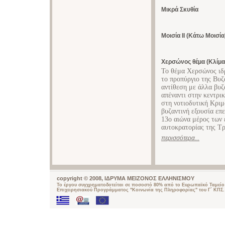
Μικρά Σκυθία
Μοισία ΙΙ (Κάτω Μοισία
Χερσώνος θέμα (Κλίμα
Το θέμα Χερσώνος ιδρ
το προπύργιο της Βυζ
αντίθεση με άλλα βυζ
απέναντι στην κεντρικ
στη νοτιοδυτική Κριμ
βυζαντινή εξουσία επ
13ο αιώνα μέρος των 
αυτοκρατορίας της Τρ
περισσότερα...
copyright © 2008, ΙΔΡΥΜΑ ΜΕΙΖΟΝΟΣ ΕΛΛΗΝΙΣΜΟΥ
Το έργου συγχρηματοδοτείται σε ποσοστό 80% από το Ευρωπαϊκό Ταμείο 
Επιχειρησιακού Προγράμματος "Κοινωνία της Πληροφορίας" του Γ΄ ΚΠΣ.