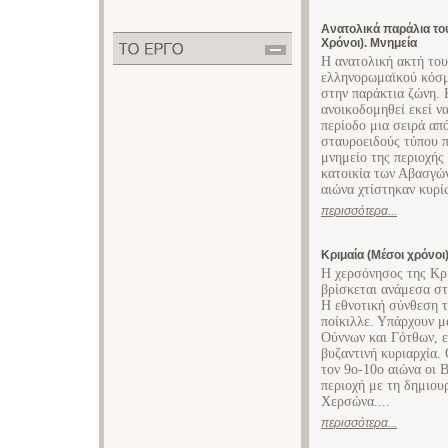
Ανατολικά παράλια το
Χρόνοι). Μνημεία
Η ανατολική ακτή του
ελληνορωμαϊκού κόσμο
στην παράκτια ζώνη. 
ανοικοδομηθεί εκεί ν
περίοδο μια σειρά απ
σταυροειδούς τύπου π
μνημείο της περιοχής 
κατοικία των Αβασγών
αιώνα χτίστηκαν κυρίω
περισσότερα...
Κριμαία (Μέσοι χρόνοι
Η χερσόνησος της Κρι
βρίσκεται ανάμεσα στ
Η εθνοτική σύνθεση 
ποίκιλλε. Υπάρχουν μ
Ούννων και Γότθων, ε
βυζαντινή κυριαρχία.
τον 9ο-10ο αιώνα οι 
περιοχή με τη δημιου
Χερσώνα....
περισσότερα...