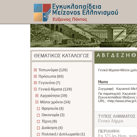
z
Τοπωνύμια (126)
Γενικά θέματα>
Μέσοι χρόν
Πρόσωπα (60)
Huns
Γεγονότα (7)
Συγγραφή :
Kazanski Mic
Γενικά θέματα (129)
Για παραπομπή
:
Kazanski 
Αρχαιότητα (39)
Εγκυκλοπαίδεια Μείζονος 
URL: <
http://www.ehw.gr/
Μέσοι χρόνοι (34)
Θρησκεία (4)
Οικονομία (3)
ΤΥΠΟΣ ΛΗΜΜΑΤΟΣ
Γενικό Λήμμα
Τέχνη (9)
Διοίκηση (4)
ΠΕΡΙΛΗΨΗ
Πολιτική / Διπλωματία (1)
En 375 les Huns, noma