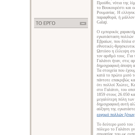
Προύθο, νότια της λί
το Βουκουρέστι και ο
Ρουμανίας. Η ελληνικ
παραφθορά, ή μάλλον 
Galaţi.
Ο εμπορικός χαρακτήρ
εγκατάσταση πολλών ξ
Εβραίων, που δίπλα σ
εθνοτικές-θρησκευτικ
Ωστόσο η έλλειψη στ
τον αριθμό τους. Για
Γαλάτσι ήταν, στις α
δημογραφική άποψη ασ
Τα στοιχεία που έχου
κατά το πρώτο μισό τ
πάντοτε επακριβώς κα
ότι πολλοί Χιώτες, Κ
στο Γαλάτσι, του οπο
1859 στους 26.050 κα
μεγαλύτερη πόλη των
δημογραφική αυτή αλ
αύξηση της εγκατάστ
ερχομό πολλών ξένων
Το δεύτερο μισό του 
πόλεμο το Γαλάτσι γν
σημασίας του ως εμπ