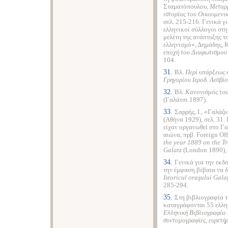
Σταματόπουλου,
Μεταρρ
ιστορίας του Οικουμενι
σελ. 215-216. Γενικά γ
ελληνικοί σύλλογοι στ
μελέτη της ανάπτυξης 
ελληνισμό», Δημάδης, Κ.
εποχή του Διαφωτισμού 
104.
31.
Βλ.
Περί υπάρξεως 
Γρηγορίου Ιεροδ. Λεσβί
32.
Βλ.
Κανονισμός του
(Γαλάτσι 1897).
33.
Σαρρής, Ι., «Γαλάζι
(Αθήνα 1929), σελ. 31.
είχαν οργανωθεί στο Γα
αιώνα, πρβ. Foreign Of
the
year
1889
on
the
T
Galatz
(
London
1890), 
34.
Γενικά για την εκδ
την έμφαση βέβαια να δί
Istoricul oraşului Gala
285-294.
35.
Στη βιβλιογραφία 
καταγράφονται 55 ελλην
Ελληνική Βιβλιογραφία
συντομογραφίες, ευρετή