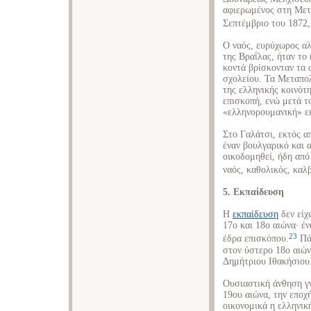
αφιερωμένος στη Με
Σεπτέμβριο του 1872,
Ο ναός, ευρύχωρος αλ
της Βραΐλας, ήταν το 
κοντά βρίσκονταν τα α
σχολείου. Τα Μεταπο
της ελληνικής κοινότ
επισκοπή, ενώ μετά τ
«ελληνορουμανική» ε
Στο Γαλάτσι, εκτός α
έναν βουλγαρικό και 
οικοδομηθεί, ήδη από
ναός, καθολικός, καλβ
5. Εκπαίδευση
Η
εκπαίδευση
δεν είχ
17ο και 18ο αιώνα· έν
23
έδρα επισκόπου.
Πάν
στον ύστερο 18ο αιών
Δημήτριου Ιθακήσιου
Ουσιαστική άνθηση γν
19ου αιώνα, την εποχ
οικονομικά η ελληνικ