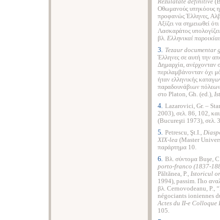
Rezulatate definitive
(B
Οθωμανούς υπηκόους η 
προφανώς Έλληνες, Αλβ
Αξίζει να σημειωθεί ότι
Λασκαράτος υπολογίζει
βλ.
Ελληνικαί παροικία
3.
Tezaur documentar 
Έλληνες σε αυτή την απ
Δημαρχία, ανέρχονταν σ
περιλαμβάνονταν όχι μό
ήταν ελληνικής καταγω
παραδουνάβιων πόλεων β
στο Platon, Gh. (ed.)
, I
4.
Lazarovici, Gr.
–
Stan
2003), σελ. 86, 102, κα
(Bucureşti 1973), σελ. 
5.
Petrescu, Şt.
I.
,
Diasp
XIX
-
lea
(Master Univers
παράρτημα 10.
6.
Βλ. σύντομα Buşe, C
porto-franco (1837-18
Păltănea, P.
,
Istoricul
o
1994), passim. Πιο ανα
βλ. Cernovodeanu, P., 
négociants ioniennes d
Actes du II-e Colloque 
105.