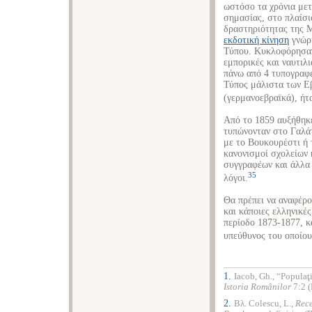
ωστόσο τα χρόνια μετ
σημασίας, στο πλαίσι
δραστηριότητας της 
εκδοτική κίνηση
γνώρι
Τύπου. Κυκλοφόρησαν 
εμπορικές και ναυτιλ
πάνω από 4 τυπογραφεί
Τύπος μάλιστα των Εβ
(γερμανοεβραϊκά), ήτ
Από το 1859 αυξήθηκε
τυπώνονταν στο Γαλάτ
με το Βουκουρέστι ή 
κανονισμοί σχολείων 
συγγραφέων και άλλα 
35
λόγοι.
Θα πρέπει να αναφέρ
και κάποιες ελληνικές
περίοδο 1873-1877, κ
υπεύθυνος του οποίου
1.
Iacob, Gh., “Populaţi
Istoria Românilor
7:2 (
2.
Βλ. Colescu, L.,
Rec