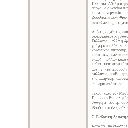
Ελληνική Αδελφότητα
στόχο να συντονίσει 
στενή συνεργασία με 
ιδρύθηκε η φιλανθρωπ
αντιοθωνικές, στοχεύσ
Από τις αρχές της επ
φιλεκπαιδευτική συσ
Σύλλογος», αλλά η δρ
γρήγορα διαλύθηκε. Φ
κοινοτικής επιτροπής 
κοριτσιών, των απόρω
ύπαρξη πολλών καλά 
καθιστούσε περιττή 
αυτή την κατεύθυνση.
σύλλογος, ο «Ερμής»
της ελληνικής παροικ
επίσημα από το ρουμα
Τέλος, κατά τον Μεσ
Εμπορικό Επιμελητήρι
σύσφιγξη των εμπορι
ιδρυθεί και ένας αθλ
7. Εκδοτικὴ δραστη
Κατά το 18ο αιώνα δε