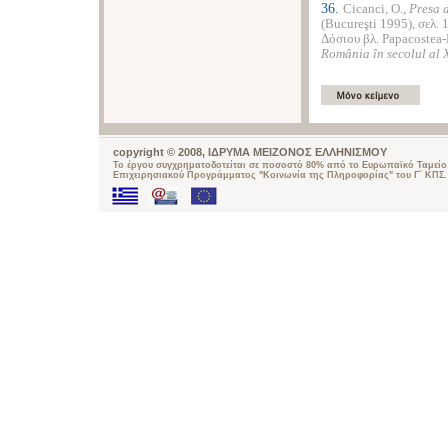
36.
Cicanci, O.,
Presa
(Bucureşti 1995), σελ.
Δόσιου βλ. Papacostea-
Rom
â
nia
î
n
secolul
al
copyright © 2008, ΙΔΡΥΜΑ ΜΕΙΖΟΝΟΣ ΕΛΛΗΝΙΣΜΟΥ
Το έργου συγχρηματοδοτείται σε ποσοστό 80% από το Ευρωπαϊκό Ταμείο 
Επιχειρησιακού Προγράμματος "Κοινωνία της Πληροφορίας" του Γ΄ ΚΠΣ.