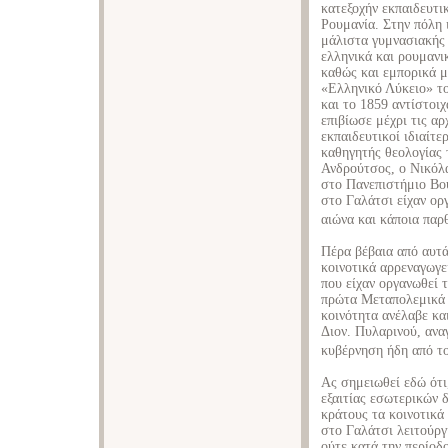
κατεξοχήν εκπαιδευτι
Ρουμανία. Στην πόλη 
μάλιστα γυμνασιακής 
ελληνικά και ρουμανι
καθώς και εμπορικά μ
«Ελληνικό Λύκειο» τ
και το 1859 αντίστοι
επιβίωσε μέχρι τις α
εκπαιδευτικοί ιδιαίτε
καθηγητής θεολογίας
Ανδρούτσος, ο Νικόλα
στο Πανεπιστήμιο Βο
στο Γαλάτσι είχαν ορ
αιώνα και κάποια παρ
Πέρα βέβαια από αυτά
κοινοτικά αρρεναγωγε
που είχαν οργανωθεί τ
πρώτα Μεταπολεμικά 
κοινότητα ανέλαβε κα
Διον. Πυλαρινού, ανα
κυβέρνηση ήδη από το
Ας σημειωθεί εδώ ότι
εξαιτίας εσωτερικών 
κράτους τα κοινοτικά 
στο Γαλάτσι λειτούργ
ούτε κατά την περίοδ