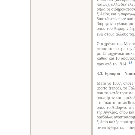
ποτών), αλλά δεν έλει
όπως οι σιδηροκατασκ
ξυλείας και η παραγω
διαστάσεων πριν από 
βιομηχανία γλυκισμά
όπως του Λαμπρινίδη,
ενώ στους άλλους τομ
Στα χρόνια του Μεσο
περισσότερο, με την 
με 13 μηχανοκατασκευ
καθώς και 18 υφαντου
13
πριν από το 1914.
3.3. Εμπόριο – Ναυτι
Μετά το 1837, οπότε 
(porto franco), το Γα
που το κατέστησε σε 
όπως ήταν και η φιλο
Το Γαλάτσι συνδέθηκε
όπως το Λιβόρνο, την
της Αγγλίας, όπου και
ραγδαίως αναπτυσσόμ
ξυλεία καλής ποιότητ
αναπτύχθηκε ως εισαγ