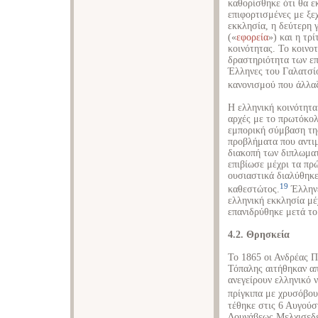
καθορίσθηκε ότι θα εκ
επιφορτισμένες με ξε
εκκλησία, η δεύτερη 
(«
εφορεία
») και η τρί
κοινότητας. Το κοινο
δραστηριότητα των επ
Έλληνες του Γαλατσί
κανονισμού που άλλαζ
Η ελληνική κοινότητα
αρχές με το πρωτόκο
εμπορική σύμβαση της
προβλήματα που αντιμ
διακοπή των διπλωμα
επιβίωσε μέχρι τα πρ
ουσιαστικά διαλύθηκ
19
καθεστώτος.
Έλληνε
ελληνική εκκλησία μέ
επανιδρύθηκε μετά το
4.2. Θρησκεία
Το 1865 οι Ανδρέας 
Τόπαλης αιτήθηκαν απ
ανεγείρουν ελληνικό ν
πρίγκιπα με χρυσόβου
τέθηκε στις 6 Αυγούσ
Δουνάβεως Μελχισεδέκ