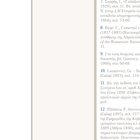
7.
Σαρρής, Ι., «Γαλάζιο
1929), σελ. 31. Βλ. αν
Ν. (επιμ.),
Η Εταιρεία τ
ανέκδοτα απομνημονεύμα
1964), σελ. 53-60.
8.
Buşe, C.,
Comer
ț
ul
e
(1837-1883)
(Bucureşti
συνθήκης της Αδριανούπ
of
the
Romanian
Natio
31.
9.
Για τους δεσμούς του
δικαστής, βλ. Giurescu,
1966), σελ. 60-69.
10.
Lazarovici, Gr.
–
St
(Galaţi 2003), σελ. 116
11.
Βλ. την έκθεση του
Συνέχεια του υπ’ αριθ.
του έτους 1890. Ετήσιοι 
προξενικών αρχών της Α
ροδ'.
12.
Păltănea, P.,
Istoric
(Galaţi 1995), σελ. 157
της
Εφημερίδος
της
Κυβ
εμπορίου
ναυτιλίας
κ
.
τ
.
1889
(Αθήνα 1890), σελ
σημαντικότερων βιομηχ
Industriale. Descrierea