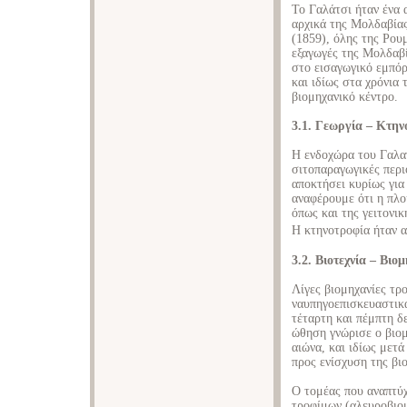
Το Γαλάτσι ήταν ένα 
αρχικά της Μολδαβίας
(1859), όλης της Ρουμ
εξαγωγές της Μολδαβί
στο εισαγωγικό εμπόρ
και ιδίως στα χρόνια
βιομηχανικό κέντρο.
3.1. Γεωργία – Κτην
Η ενδοχώρα του Γαλατ
σιτοπαραγωγικές περι
αποκτήσει κυρίως για
αναφέρουμε ότι η πλο
όπως και της γειτονι
Η κτηνοτροφία ήταν 
3.2. Βιοτεχνία – Βιο
Λίγες βιομηχανίες τρ
ναυπηγοεπισκευαστικά
τέταρτη και πέμπτη δ
ώθηση γνώρισε ο βιομ
αιώνα, και ιδίως μετ
προς ενίσχυση της βι
Ο τομέας που αναπτύχ
τροφίμων (αλευροβιομ