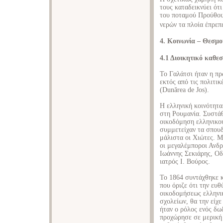
τους καταδεικνύει ότ
του ποταμού Προύθου,
νερών τα πλοία έπρεπε
4. Κοινωνία – Θεσμο
4.1 Διοικητικό καθε
Το Γαλάτσι ήταν η πρ
εκτός από τις πολιτι
(Dunărea de Jos).
Η ελληνική κοινότητα
στη Ρουμανία. Συστάθ
οικοδόμηση ελληνικού
συμμετείχαν τα σπουδ
μάλιστα οι Χιώτες. Μ
οι μεγαλέμποροι Ανδ
Ιωάννης Σεκιάρης, Ο
ιατρός Ι. Βούρος.
Το 1864 συντάχθηκε 
που όριζε ότι την ευ
οικοδομήσεως ελληνι
σχολείων, θα την είχ
ήταν ο ρόλος ενός δω
προχώρησε σε μερική