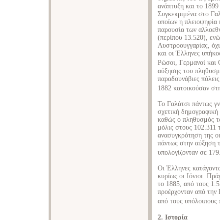
ανάπτυξη και το 1899
Συγκεκριμένα στο Γαλ
οποίων η πλειοψηφία 
παρουσία των αλλοεθν
(περίπου 13.520), εν
Αυστροουγγαρίας, όχι
και οι Έλληνες υπήκο
Ρώσοι, Γερμανοί και
αύξησης του πληθυσμο
παραδουνάβιες πόλεις
1882 κατοικούσαν στη
Το Γαλάτσι πάντως γν
σχετική δημογραφική
καθώς ο πληθυσμός τ
μόλις στους 102.311 
ανασυγκρότηση της ο
πάντως στην αύξηση τ
υπολογίζονταν σε 179
Οι Έλληνες κατάγοντα
κυρίως οι Ιόνιοι. Πρ
το 1885, από τους 1.
προέρχονταν από την 
από τους υπόλοιπους 
2. Ιστορία