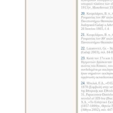
εξωτερικών υπουργού
(Α
ιστορικό πλαίσιο των 
1913)»,
Μακεδονικά
33 
20.
Κουρελάρου, Β. π
.,
Ρουμανίας τον ΙΘ’ αιώ
Πανεπιστήμιο Θεσσαλονί
Judeţeană Galaţi a Arhi
26 Ιουνίου 1865, f. 4.
21.
Κουρελάρου, Β. π
.,
Ρουμανίας τον ΙΘ’ αιώ
Πανεπιστήμιο Θεσσαλον
22.
Lazarovici, Gr.
–
St
(Galaţi 2003), σελ. 84-8
23.
Κατά τον 17ο και 1
Ηγεμονιών βρίσκονταν ε
εκείνες του Rimnic, το
συνδεδεμένα με εκκλησι
ήταν σημαίνον εκκλησια
οργάνωση εκπαιδευτικώ
24.
Μπελιά, Ε.Δ., «Ο Ε
1878 (Συμβολή στην ιστ
της
Ιστορικής και Εθνολ
31, Papacostea-Danielo
secolul
al
XIX
-
lea
(Buc
Χ.Δ., «Το Ελληνικό Εκπ
(1857-1899)»,
Θητεία 
(Αθήνα 2002), σελ. 447