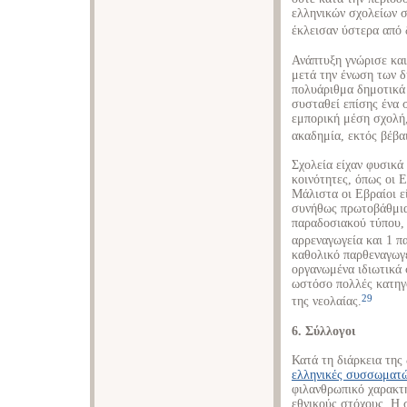
ελληνικών σχολείων σ
έκλεισαν ύστερα από 
Ανάπτυξη γνώρισε και
μετά την ένωση των δ
πολυάριθμα δημοτικά 
συσταθεί επίσης ένα 
εμπορική μέση σχολή,
ακαδημία, εκτός βέβα
Σχολεία είχαν φυσικά 
κοινότητες, όπως οι Ε
Μάλιστα οι Εβραίοι ε
συνήθως πρωτοβάθμια,
παραδοσιακού τύπου,
αρρεναγωγεία και 1 π
καθολικό παρθεναγωγε
οργανωμένα ιδιωτικά 
ωστόσο πολλές κατηγ
29
της νεολαίας.
6. Σύλλογοι
Κατά τη διάρκεια της
ελληνικές συσσωματ
φιλανθρωπικό χαρακτή
εθνικούς στόχους. Η