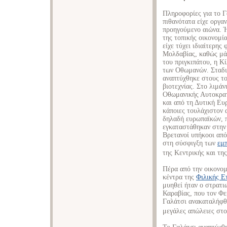
Πληροφορίες για το Γ
πιθανότατα είχε οργα
προηγούμενο αιώνα. Ή
της τοπικής οικονομί
είχε τύχει ιδιαίτερης
Μολδαβίας, καθώς μάλ
του πριγκιπάτου, η Κί
των Οθωμανών. Σταδι
αναπτύχθηκε στους το
βιοτεχνίας. Στο λιμάν
Οθωμανικής Αυτοκρατ
και από τη Δυτική Ευρ
κάποιες τουλάχιστον 
δηλαδή ευρωπαϊκών, 
εγκαταστάθηκαν στην 
Βρετανοί υπήκοοι από
στη σύσφιγξη των
εμ
της Κεντρικής και τη
Πέρα από την οικονομ
κέντρα της
Φιλικής Ε
μυηθεί ήταν ο στρατι
Καραβίας, που τον Φε
Γαλάτσι ανακαταλήφθ
μεγάλες απώλειες στ