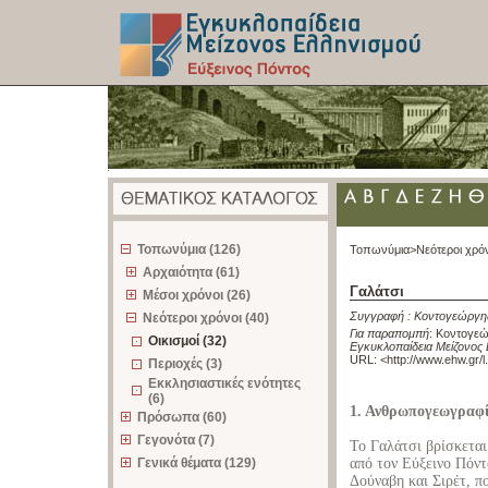
z
Τοπωνύμια (126)
Τοπωνύμια>
Νεότεροι χρό
Αρχαιότητα (61)
Γαλάτσι
Μέσοι χρόνοι (26)
Συγγραφή :
Κοντογεώργης
Νεότεροι χρόνοι (40)
Για παραπομπή
:
Κοντογεώρ
Οικισμοί (32)
Εγκυκλοπαίδεια Μείζονος 
URL: <
http://www.ehw.gr/
Περιοχές (3)
Εκκλησιαστικές ενότητες
(6)
1. Ανθρωπογεωγραφ
Πρόσωπα (60)
Γεγονότα (7)
To Γαλάτσι βρίσκετα
Γενικά θέματα (129)
από τον Εύξεινο Πόντ
Δούναβη και Σιρέτ, π