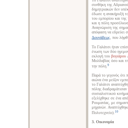
Το Γαλάτσι αναπτύχθη
συνθήκη της Αδριανού
δημητριακών δεν υπέκ
έδωσε η ανακήρυξή τ
του εμπορίου και της
και η πόλη προσέλκυσ
Αναγνώριση της σημασ
απόφαση να εδρεύει 
Δουνάβεως
, που λήφθ
Το Γαλάτσι ήταν επίσ
ένωση των δύο ηγεμον
εκλογή του
βογιάρου
A
Μολδαβίας όσο και τη
9
την πόλη.
Παρά το γεγονός ότι 
αιώνα ένα μείζον εμπο
το Γαλάτσι αναπτύχθη
πόλης διαδραμάτισαν 
σοσιαλιστικού κινήμα
εξελίχθηκε σε ένα απ
Ρουμανίας, με σημαντ
μηχανών. Αναπτύχθηκε
10
Πολυτεχνείο).
3. Οικονομία