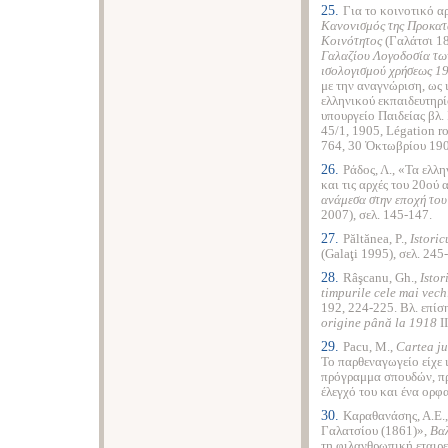
25.
Για το κοινοτικό α
Κανονισμός
της Προκατ
Κοινότητος
(Γαλάτσι 1
Γαλαζίου Λογοδοσία τω
ισολογισμού χρήσεως 1
με την αναγνώριση, ως 
ελληνικού εκπαιδευτηρί
υπουργείο Παιδείας βλ.
45/1, 1905, Légation r
764, 30 Ὀκτωβρίου 190
26.
Ράδος, Λ., «Τα ελλ
και τις αρχές του 20ού 
ανάμεσα στην εποχή του
2007), σελ. 145-147.
27.
Păltănea, P.,
Istori
(Galaţi 1995), σελ. 245
28.
Râşcanu, Gh.,
Istor
timpurile
cele
mai
vech
192, 224-225. Βλ. επίση
origine până la 1918
II
29.
Pacu, M.,
Cartea
j
Το παρθεναγωγείο είχε 
πρόγραμμα σπουδών, πρ
έλεγχό του και ένα ορφ
30.
Καραθανάσης, Α.Ε.
Γαλατσίου (1861)»,
Βαλ
τη φιλανθρωπική εταιρε