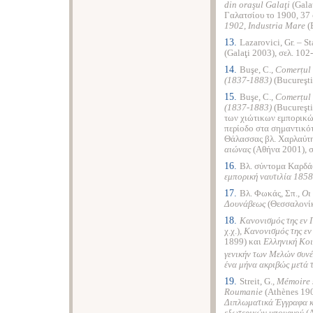
din oraşul Galaţi
(Gala
Γαλατσίου το 1900, 37
1902, Industria Mare
(B
13.
Lazarovici, Gr.
–
St
(Galaţi 2003), σελ. 102
14.
Buşe, C.,
Comerțul 
(1837-1883)
(Bucureşti
15.
Buşe, C.,
Comerțul 
(1837-1883)
(Bucureşti
των χιώτικων εμπορικώ
περίοδο στα σημαντικό
Θάλασσας βλ. Χαρλαύτη
αιώνας
(Αθήνα 2001), σ
16.
Βλ. σύντομα Καρδά
εμπορική ναυτιλία 185
17.
Βλ. Φωκάς, Σπ.,
Οι
Δουνάβεως
(Θεσσαλονίκ
18.
Κανονισμός της εν 
χ.χ.),
Κανονισμός της εν
1899) και
Ελληνική Κοι
γενικήν των Μελών συνέ
ένα μήνα ακριβώς μετά 
19.
Streit, G.,
Mémoire 
Roumanie
(Athènes 190
Διπλωματικά Έγγραφα κα