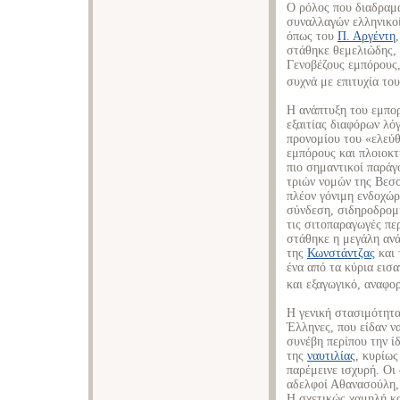
Ο ρόλος που διαδραμ
συναλλαγών ελληνικοί
όπως του
Π. Αργέντη
στάθηκε θεμελιώδης, 
Γενοβέζους εμπόρους,
συχνά με επιτυχία το
Η ανάπτυξη του εμπορ
εξαιτίας διαφόρων λό
προνομίου του «ελεύθ
εμπόρους και πλοιοκτ
πιο σημαντικοί παρά
τριών νομών της Βεσσ
πλέον γόνιμη ενδοχώρ
σύνδεση, σιδηροδρομι
τις σιτοπαραγωγές πε
στάθηκε η μεγάλη ανά
της
Κωνστάντζας
και
ένα από τα κύρια εισ
και εξαγωγικό, αναφορ
Η γενική στασιμότητα
Έλληνες, που είδαν ν
συνέβη περίπου την ί
της
ναυτιλίας
, κυρίως
παρέμεινε ισχυρή. Οι
αδελφοί Αθανασούλη, 
Η σχετικώς χαμηλή κ