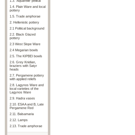
1.3. 'Aquarelle' pelikai
1.4. Plain Ware and local
pottery
1.5. Trade amphorae
2. Hellenistic pottery
2.1 Political background
2.2. Black Glazed
pottery
2.3 West Slope Ware
2.4 Megarian bowls
2.5. The KIPBEI bowls
2.6. Grey Knidian,
braziers with Satyr
heads
2.7. Pergamene pottery
with applied reliefs
2.8. Lagynos Ware and
local varieties of the
Lagynos Ware
2.9. Hadra vases
2.10. ESA A and B, Late
Pergamene Red
2.11. Balsamaria
2.12. Lamps
2.13. Trade amphorae