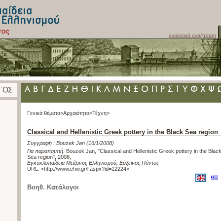
αναλυτική αναζήτηση
Γενικά θέματα>
Αρχαιότητα>
Τέχνη>
Classical and Hellenistic Greek pottery in the Black Sea region
Συγγραφή :
Bouzek Jan
(16/1/2008)
Για παραπομπή
:
Bouzek Jan, "Classical and Hellenistic Greek pottery in the Blac
Sea region", 2008
,
Εγκυκλοπαίδεια Μείζονος Ελληνισμού, Εύξεινος Πόντος
URL: <
http://www.ehw.gr/l.aspx?id=12224
>
Βοηθ. Κατάλογοι