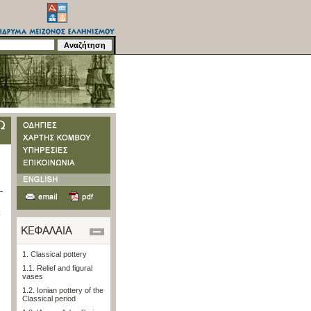
k
1. Classical pottery
1.1. Relief and figural
vases
1.2. Ionian pottery of the
Classical period