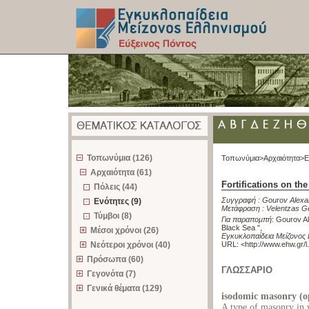
z
Τοπωνύμια (126)
Τοπωνύμια>
Αρχαιότητα>
Ε
Αρχαιότητα (61)
Fortifications on th
Πόλεις (44)
Συγγραφή :
Gourov Alexa
Ενότητες (9)
Μετάφραση :
Velentzas G
Τύμβοι (8)
Για παραπομπή
:
Gourov Al
Black Sea "
,
Μέσοι χρόνοι (26)
Εγκυκλοπαίδεια Μείζονος 
Νεότεροι χρόνοι (40)
URL: <
http://www.ehw.gr/
Πρόσωπα (60)
ΓΛΩΣΣΑΡΙΟ
Γεγονότα (7)
Γενικά θέματα (129)
isodomic masonry (
A type of masonry in 