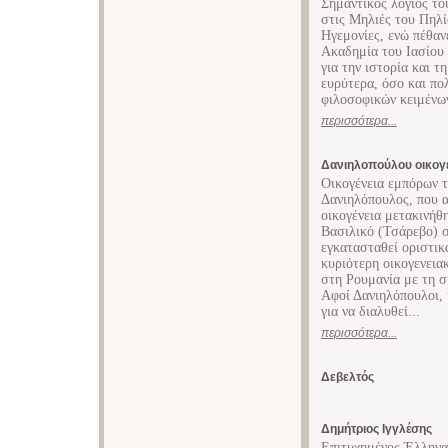
Σημαντικός λόγιος τ
στις Μηλιές του Πηλί
Ηγεμονίες, ενώ πέθαν
Ακαδημία του Ιασίου 
για την ιστορία και 
ευρύτερα, όσο και πο
φιλοσοφικών κειμένω
περισσότερα...
Δανιηλοπούλου οικογ
Οικογένεια εμπόρων τ
Δανιηλόπουλος, που α
οικογένεια μετακινήθ
Βασιλικό (Τσάρεβο) σ
εγκατασταθεί οριστικ
κυριότερη οικογενεια
στη Ρουμανία με τη σ
Αφοί Δανιηλόπουλοι, 
για να διαλυθεί...
περισσότερα...
Δεβελτός
Δημήτριος Ιγγλέσης
Επιτυχημένος Έλληνα