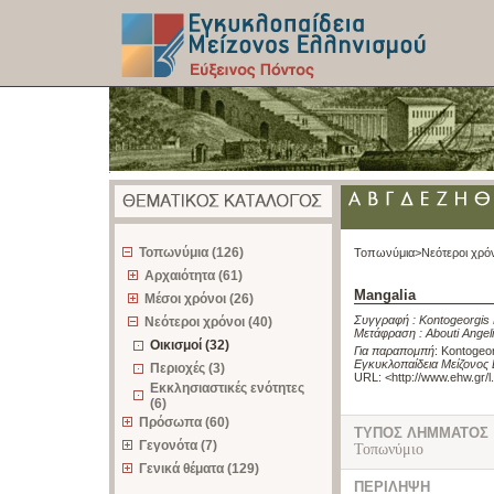
z
Τοπωνύμια (126)
Τοπωνύμια>
Νεότεροι χρό
Αρχαιότητα (61)
Mangalia
Μέσοι χρόνοι (26)
Συγγραφή :
Kontogeorgis 
Νεότεροι χρόνοι (40)
Μετάφραση :
Abouti Angeli
Οικισμοί (32)
Για παραπομπή
:
Kontogeor
Εγκυκλοπαίδεια Μείζονος 
Περιοχές (3)
URL: <
http://www.ehw.gr/
Εκκλησιαστικές ενότητες
(6)
Πρόσωπα (60)
ΤΥΠΟΣ ΛΗΜΜΑΤΟΣ
Γεγονότα (7)
Τοπωνύμιο
Γενικά θέματα (129)
ΠΕΡΙΛΗΨΗ