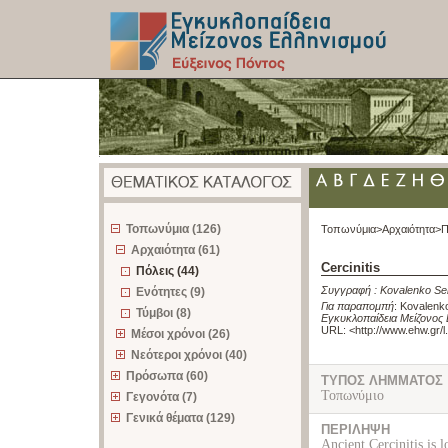
z
Τοπωνύμια (126)
Τοπωνύμια>
Αρχαιότητα>
Π
Αρχαιότητα (61)
Cercinitis
Πόλεις (44)
Συγγραφή :
Kovalenko Se
Ενότητες (9)
Για παραπομπή
:
Kovalenko
Τύμβοι (8)
Εγκυκλοπαίδεια Μείζονος 
URL: <
http://www.ehw.gr/
Μέσοι χρόνοι (26)
Νεότεροι χρόνοι (40)
Πρόσωπα (60)
ΤΥΠΟΣ ΛΗΜΜΑΤΟΣ
Τοπωνύμιο
Γεγονότα (7)
Γενικά θέματα (129)
ΠΕΡΙΛΗΨΗ
Ancient Cercinitis is 