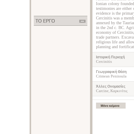
Ionian colony founded
testimonies are either
evidence is the primary
Cercinitis was a memb
annexed by the Taurian
in the 2nd c. BC. Agri
economy of Cercinitis
trade partners. Excava
religious life and allo
planning and fortifica
Ιστορική Περιοχή
Cercinitis
Γεωγραφική Θέση
Crimean Peninsula
Άλλες Ονομασίες
Carcine, Καρκινίτις