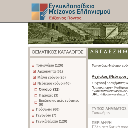
z
Τοπωνύμια (126)
Τοπωνύμια>
Νεότεροι χρό
Αρχαιότητα (61)
Αγχίαλος (Νεότεροι 
Μέσοι χρόνοι (26)
Συγγραφή :
Κοτζάμπαση 
Νεότεροι χρόνοι (40)
Για παραπομπή
:
Κοτζάμπασ
Οικισμοί (32)
Εγκυκλοπαίδεια Μείζονος 
URL: <
http://www.ehw.gr/
Περιοχές (3)
Εκκλησιαστικές ενότητες
(6)
ΤΥΠΟΣ ΛΗΜΜΑΤΟΣ
Πρόσωπα (60)
Τοπωνύμιο
Γεγονότα (7)
Γενικά θέματα (129)
ΠΕΡΙΛΗΨΗ
Πόλη στα δυτικά παρά