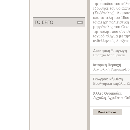
της εισόδου του κόλπ
Ιδρύθηκε τον 6ο αιών
(Σωζόπολης). Άκμασε 
από τα τέλη του 18ου
ιδιαίτερη πολιτιστικ
μητρόπολης του Οικου
της πόλης, που συνισ
ισχυρό πλήγμα με την
ανθελληνικές διώξεις
Διοικητική Υπαγωγή
Επαρχία Μπουργκάς
Ιστορική Περιοχή
Ανατολική Ρωμυλία-Βό
Γεωγραφική Θέση
Βουλγαρικά παράλια Ε
Άλλες Ονομασίες
Αγχιάλη, Αγχιάλεια, Ο