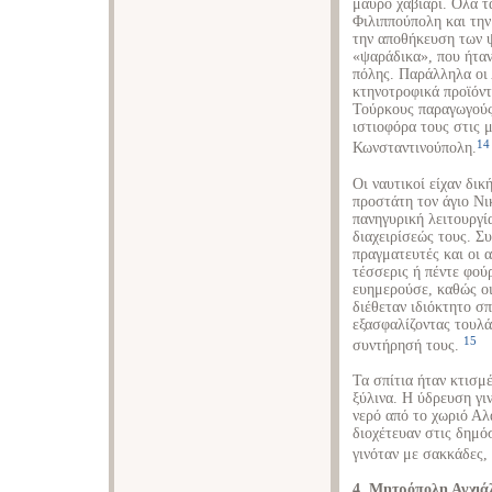
μαύρο χαβιάρι. Όλα τ
Φιλιππούπολη και την
την αποθήκευση των ψ
«ψαράδικα», που ήταν
πόλης. Παράλληλα οι 
κτηνοτροφικά προϊόντ
Τούρκους παραγωγούς 
ιστιοφόρα τους στις 
14
Κωνσταντινούπολη.
Οι ναυτικοί είχαν δικ
προστάτη τον άγιο Νι
πανηγυρική λειτουργία
διαχειρίσεώς τους. Συ
πραγματευτές και οι 
τέσσερις ή πέντε φού
ευημερούσε, καθώς οι
διέθεταν ιδιόκτητο σπ
εξασφαλίζοντας τουλά
15
συντήρησή τους.
Τα σπίτια ήταν κτισμ
ξύλινα. Η ύδρευση γι
νερό από το χωριό Αλ
διοχέτευαν στις δημό
γινόταν με σακκάδες,
4. Μητρόπολη Αγχιά