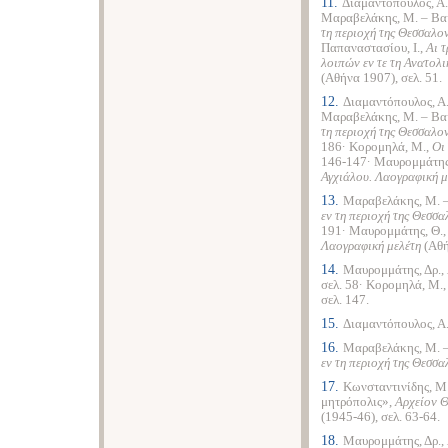
11.
Διαμαντόπουλος, Α
Μαραβελάκης, Μ.
–
Βακ
τη περιοχή της Θεσσαλο
Παπαναστασίου, Ι.,
Αι τ
λοιπών εν τε τη Ανατολ
(Αθήνα 1907), σελ. 51.
12.
Διαμαντόπουλος, Α
Μαραβελάκης, Μ.
–
Βακ
τη περιοχή της Θεσσαλο
186· Κορομηλά, Μ.,
Οι
146-147· Μαυρομμάτης
Αγχιάλου. Λαογραφική 
13.
Μαραβελάκης, Μ.
εν τη περιοχή της Θεσσ
191· Μαυρομμάτης, Θ.
Λαογραφική μελέτη
(Αθή
14.
Μαυρομμάτης, Δρ.,
σελ. 58· Κορομηλά, Μ.
σελ. 147.
15.
Διαμαντόπουλος, Α
16.
Μαραβελάκης, Μ.
εν τη περιοχή της Θεσσ
17.
Κωνσταντινίδης, Μ.
μητρόπολις»,
Αρχείον 
(1945-46), σελ. 63-64.
18.
Μαυρομμάτης, Δρ.,