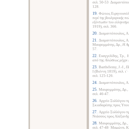
σελ. 50-53· Διαμαντόπο
128.
19.
Φώτιος Ειρηνουπό
περί της βουλγαρικής π
εξόντωσιν του ελληνισμ
1919), σελ. 366.
20.
Διαμαντόπουλος, Α
21.
Διαμαντόπουλος, Α
Μαυρομμάτης, Δρ.,
Η Αγ
57.
22.
Ευαγγελίδης, Τρ.,
Η
από της Αλώσεως μέχρι
23.
Barthélemy, J.-J.,
Π
Ι (Βιέννη 1819), σελ. ι
σελ. 125-126.
24.
Διαμαντόπουλος, Α
25.
Μαυρομμάτης, Δρ.,
σελ. 46-47.
26.
Αρχείο Συλλόγου π
Σκιαδαρέσης προς Υπουρ
27.
Αρχείο Συλλόγου π
Ντάσσος προς Αλέξανδρ
28.
Μαυρομμάτης, Δρ.,
σελ. 47-48· Μαμώνη, Κ