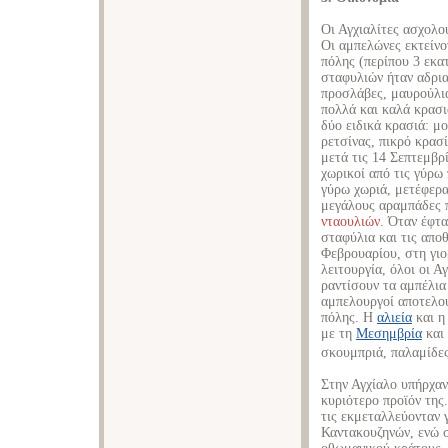
Οι Αγχιαλίτες ασχολο
Οι αμπελώνες εκτείνο
πόλης (περίπου 3 εκα
σταφυλιών ήταν αδρια
προσλάβες, μαυρούλια
πολλά και καλά κρασιά
δύο ειδικά κρασιά: μο
ρετσίνας, πικρό κρασί
μετά τις 14 Σεπτεμβρ
χωρικοί από τις γύρω
γύρω χωριά, μετέφερα
μεγάλους αραμπάδες π
νταουλιών
. Όταν έφτα
σταφύλια και τις απο
Φεβρουαρίου, στη γιο
λειτουργία, όλοι οι Α
ραντίσουν τα αμπέλια
αμπελουργοί αποτελο
πόλης. Η
αλιεία
και η
με τη
Μεσημβρία
και
σκουμπριά, παλαμίδες,
Στην Αγχίαλο υπήρχαν
κυριότερο προϊόν της
τις εκμεταλλεύονταν 
Καντακουζηνών, ενώ σ