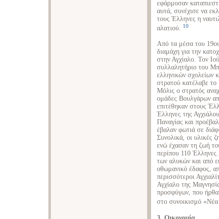
εφάρμοσαν καταπιεστι
αυτά, συνέχισε να εκ
τους Έλληνες η ναυτι
10
αλατιού.
Από τα μέσα του 19ου
διαμάχη για την κατο
στην Αγχίαλο. Τον Ιο
συλλαλητήριο του Μπ
ελληνικών σχολείων κ
στρατού κατέλαβε το 
Μόλις ο στρατός αναχ
ομάδες Βουλγάρων απ
επιτέθηκαν στους Έλλ
Έλληνες της Αγχιάλου
Παναγίας και προέβα
έβαλαν φωτιά σε διάφ
Συνολικά, οι υλικές 
ενώ έχασαν τη ζωή το
περίπου 110 Έλληνες
των αλυκών και από ε
οθωμανικό έδαφος, απ
περισσότεροι Αγχιαλ
Αγχίαλο της Μαγνησία
προσφύγων, που ήρθα
στο συνοικισμό «Νέα
3. Οικονομία