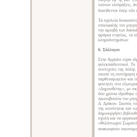
τούτων εἰσπράξεις, ἀ
διατίθενται ὑπὲρ τῶν
Τα σχολεία διοικούντ
επικεφαλής τον μητρο
την αμοιβή των δασκά
φράγκα ετησίως, τα ο
κληροδοτημάτων.
6. Σύλλογοι
Στην Αγχίαλο είχαν ι
φιλεκπαιδευτικοί. Το
συντεχνίες της πόλης
σκοπό τη συντήρηση 
παρθεναγωγείου και τ
φοιτητές στο εξωτερι
«Δημοσθένης», με σκ
δύο χρόνια ιδρύθηκε
πρωτοβουλία του μητρ
Δ. Δράκου. Σκοπός το
της κοινότητας και τ
δημιουργήσει βιβλιοθ
σχολή και να οργανώσε
«Φιλόπτωχον Σωματεί
ανακουφίσει οικονομι