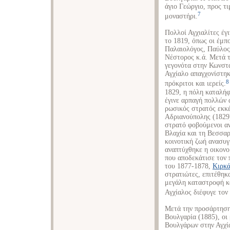
άγιο Γεώργιο, προς τ
7
μοναστήρι.
Πολλοί Αγχιαλίτες έγ
το 1819, όπως οι έμπ
Παλαιολόγος, Παύλος
Νέστορος κ.ά. Μετά τ
γεγονότα στην Κωνστα
Αγχίαλο απαγχονίστη
8
πρόκριτοι και ιερείς.
1829, η πόλη καταλήφ
έγινε αρπαγή πολλών 
ρωσικός στρατός εκκ
Αδριανούπολης (1829)
στρατό φοβούμενοι αν
Βλαχία και τη Βεσσαρ
κοινοτική ζωή ανασυγ
αναπτύχθηκε η οικονο
που αποδεκάτισε τον
του 1877-1878,
Κιρκά
στρατιώτες, επιτέθηκ
μεγάλη καταστροφή κ
Αγχίαλος διέφυγε τον 
Μετά την προσάρτηση
Βουλγαρία (1885), οι
Βουλγάρων στην Αγχία