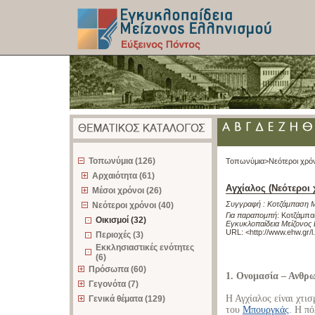
z
Τοπωνύμια (126)
Τοπωνύμια>
Νεότεροι χρό
Αρχαιότητα (61)
Αγχίαλος (Νεότεροι 
Μέσοι χρόνοι (26)
Συγγραφή :
Κοτζάμπαση 
Νεότεροι χρόνοι (40)
Για παραπομπή
:
Κοτζάμπασ
Οικισμοί (32)
Εγκυκλοπαίδεια Μείζονος 
URL: <
http://www.ehw.gr/
Περιοχές (3)
Εκκλησιαστικές ενότητες
(6)
Πρόσωπα (60)
1. Ονομασία – Ανθρ
Γεγονότα (7)
Η Αγχίαλος είναι χτι
Γενικά θέματα (129)
του
Μπουργκάς
. Η πό