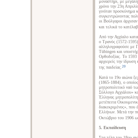
μοναστήρι, με μεγάλη
χρόνο την 23η Απριλίο
γινόταν προσκύνημα κ
συγκεντρώνοντας πολύ
οι Βούλγαροι άρχισαν
και τελικά το κατέλαβ
Από την Αγχίαλο κατα
ο Τρανός (1572-1595)
αλληλογραφούσε με Γ
Tübingen και υποστήρ
Ορθοδοξίας. Το 1593
αρχιερείς την ίδρυση
20
της παιδείας.
Κατά το 19ο αιώνα ξε
(1865-1884), ο οποίο
μητροπολιτικό ναό τω
Σύλλογο Αγχιάλου» κα
Έλληνας μητροπολίτης
μετέπειτα Οικουμενι
διακεκριμένος», που 
Ελλήνων. Μετά την π
Οκτώβριο του 1906 ως
5. Εκπαίδευση
Στα τέλη του 18ου αι