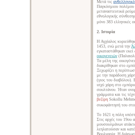
Μετά τις
ανθελληνικέ
Παγκόσμιου πολέμου κ
μεταναστευτικά ρεύμ
εθνολογικής σύνθεσης
μόνο 383 ελληνικές ο
2. Ιστορία
Η Αγχίαλος κυριεύθη
1453, ενώ μετά την
Ά
εγκαταστάθηκαν εκεί
οικογενειών
(Παλαιολό
Τα μέλη της οικογένε
διακρίθηκαν στο εμπό
Ξεχωρίζει η περίπτω
με την παράδοση χάρ
(γιος του διαβόλου).
ισχύ χάρη στο εμπόριο
σουλτάνου. Ήταν ονομ
γράμματα και τις τέχ
βεζίρη
Sokollu Mehme
συκοφάντησή του στο 
Το 1621 η πόλη υπέσ
Στις αρχές του 19ου 
μουσουλμάνων ατάκτω
λεηλατούσαν και κατέ
Βουλγαρία. Η διάσωσ