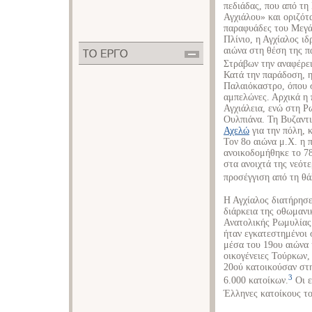
πεδιάδας, που από τη
Αγχιάλου» και οριζότ
παραφυάδες του Μεγά
Πλίνιο, η Αγχίαλος ιδ
αιώνα στη θέση της π
Στράβων την αναφέρει
Κατά την παράδοση, η
Παλαιόκαστρο, όπου 
αμπελώνες. Αρχικά η
Αγχιάλεια, ενώ στη 
Ουλπιάνα. Τη Βυζαντι
Αχελώ
για την πόλη, 
Τον 8ο αιώνα μ.Χ. η 
ανοικοδομήθηκε το 78
στα ανοιχτά της νεότε
προσέγγιση από τη θ
Η Αγχίαλος διατήρησ
διάρκεια της οθωμανι
Ανατολικής Ρωμυλίας 
ήταν εγκατεστημένοι 
μέσα του 19ου αιώνα 
οικογένειες Τούρκων,
20ού κατοικούσαν στ
3
6.000 κατοίκων.
Οι ε
Έλληνες κατοίκους το