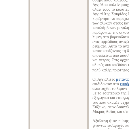
οθωμανικού κράτους. 
Αγχιάλου «αλτίν μπαχ
αλάτι τους το καλύτε
Αγχιαλίτης Σφυρίδος
κυβέρνηση να παραχωρ
των αλυκών στους κατ
καταλάμβαναν μεγάλη
παράγοντας της οικον
λίμνη στα βορειοδυτι
ενός αμμώδους αναχώ
ρεύματα. Αυτό το ανά
κατασκευάζοντας τη δ
αποτελείται από πασ
και πέτρες. Στις αρχ
αλυκές που απέδιδαν 
πολύ καλής ποιότητας
Οι Αγχιαλίτες
μετανά
επιδίδονταν στο
εμπόρ
αναπτυχθεί το λιμάνι
με το εσωτερικό της 
εξαγωγικό και εισαγω
ναυτιλία άκμαζε μέχρ
Εύξεινο, στον Δούναβ
Μικράς Ασίας και στ
Αξιόλογη ήταν επίσης
γίνονταν εισαγωγές π