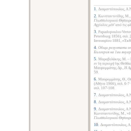
1.
Διαμαντόπουλος, Α.
2.
Κωνσταντινίδης, Μ.,
Γλωσσολογικού Θησαυρ
Αγχίαλος μέσ’ από τις φ
3.
Papadopoulos-Vretos
Petersburg 1856), σελ.
Ιανουαρίου 1881, «Έκθε
4.
Общи резултати от
България на 1ви януа
5.
Μαραβελάκης, Μ.
–
εν τη περιοχή της Θεσσ
Μαυρομμάτης, Δρ.,
Η Αγ
59.
6.
Μαυρομμάτης, Θ.,
Οι
(Αθήνα 1966), σελ. 6-7
σελ. 107-108.
7.
Διαμαντόπουλος, Α.
8.
Διαμαντόπουλος, Α.
9.
Διαμαντόπουλος, Α.
Κωνσταντινίδης, Μ., «
Γλωσσολογικού Θησαυρ
10.
Διαμαντόπουλος, Α