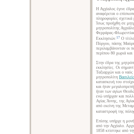
Η Αγχίαλος έγινε έδρ
αναφέρεται ο επίσκοπ
πληροφορίες σχετικά 
Ίσως προήχθη σε μητρ
μητροπολίτης Αγχιάλ
Φερράρας-Φλωρεντίας
17
Εκκλησιών.
Ο τίτλο
Πύργου, πάσης Μαύρη
περιλαμβάνονταν οι π
περίπου 80 χωριά και
Στην έδρα της μητρόπ
εκκλησίες. Οι σημαντ
Ταξιαρχών και ο ναός
μητροπολίτη
Βασιλείο
κατασκευή του στοίχ
και ήταν μεγαλοπρεπή
ήταν των αγίων Θεοδ
ενώ υπήρχαν και πολλ
Αγίας Άννης, της Αγί
από εκείνη της Μετα
καταστροφή της πόλης
Επίσης υπήρχε η μονή
από την Αγχίαλο. Αρχι
1858 κτίστηκε από τη