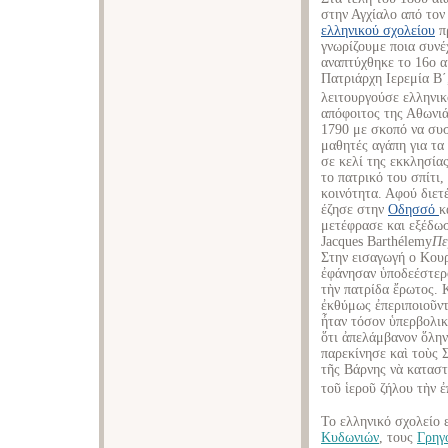
στην Αγχίαλο από το
ελληνικού σχολείου
πρ
γνωρίζουμε ποια συνέ
αναπτύχθηκε το 16ο α
Πατριάρχη Ιερεμία Β΄
λειτουργούσε ελληνικ
απόφοιτος της Αθωνιά
1790 με σκοπό να συσ
μαθητές αγάπη για τα
σε κελί της εκκλησία
το πατρικό του σπίτι,
κοινότητα. Αφού διετ
έζησε στην
Οδησσό
κ
μετέφρασε και εξέδωσ
Jacques Barthélemy
Πε
Στην εισαγωγή ο Κουρ
ἐφάνησαν ὑποδεέστερο
τὴν πατρίδα ἔρωτος. 
ἐκθύμως ἐπεριποιοῦντ
ἦταν τόσον ὑπερβολικ
ὅτι ἀπελάμβανον ὅλην
παρεκίνησε καὶ τοὺς 
τῆς Βάρνης νὰ καταστ
τοῦ ἱεροῦ ζήλου τὴν ἐ
Το ελληνικό σχολείο
Κυδωνιών
, τους
Γρηγ