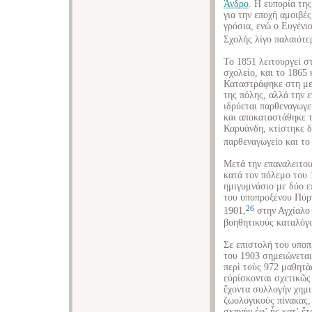
Άνδρο
. Η ευπορία της
για την εποχή αμοιβέ
γρόσια, ενώ ο Ευγένι
Σχολής λίγο παλαιότερ
Το 1851 λειτουργεί 
σχολείο, και το 1865 
Καταστράφηκε στη με
της πόλης, αλλά την 
ιδρύεται παρθεναγωγε
και αποκαταστάθηκε τ
Καρυάνδη, κτίστηκε δ
παρθεναγωγείο και το
Μετά την επαναλειτου
κατά τον πόλεμο του 
ημιγυμνάσιο με δύο ε
του υποπροξένου Πύρ
26
1901,
στην Αγχίαλο 
βοηθητικούς καταλόγο
Σε επιστολή του υπο
του 1903 σημειώνεται
περὶ τοὺς 972 μαθητὰ
εὑρίσκονται σχετικῶς
ἔχοντα συλλογὴν χημι
ζωολογικοὺς πίνακας,
σκηνὴν ἐφ’ ἧς κατ’ ἔτ