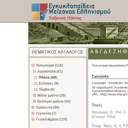
z
Τοπωνύμια (126)
Τοπωνύμια>
Αρχαιότητα>
Π
Αρχαιότητα (61)
Cercinitis
Πόλεις (44)
Συγγραφή :
Kovalenko Se
Ενότητες (9)
Για παραπομπή
:
Kovalenko
Τύμβοι (8)
Εγκυκλοπαίδεια Μείζονος 
URL: <
http://www.ehw.gr/
Μέσοι χρόνοι (26)
Νεότεροι χρόνοι (40)
Πηγές
Πρόσωπα (60)
Hecataeus, fr. 184, G.
Γεγονότα (7)
(Firenze 1954)
Γενικά θέματα (129)
Pomp. Mela, II, 4, P.P