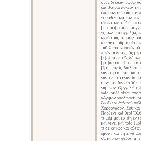
οὐδὲ δωρεὰν δωσῶ οὐ
ἐπὶ βλάβαι πόλεος καὶ
ἐπιβουλευσῶ ἄδικον 
νὶ οὐθὲν τῶμ πολιτᾶν
στακότων, οὐδὲ τῶι ἐπ
[ἐπιτρεψῶ οὐδὲ συγκ
νί, ἀλλ’ εἰσαγγελ[ῶ] 
κατὰ τοὺς νόμους· οὐ
αν συνομοῦμαι οὔτε κ
τοῦ Χερσονασιτᾶν οὔτ
λιτᾶν οὐδενός, ὃς μὴ 
[π]ολέμιος τῶι δάμωι·
[μο]σα καὶ εἴ τινι κα
[ἢ ἐ]πευχᾶι, δια̣λυσαμ
ν̣ον εἴη καὶ ἐμοὶ καὶ τ
ν̣οντι δὲ τὰ ἐναντία· κα
σ̣υνωμοσίαν αἴσ[θ]ωμα
νομέναν, ἐξα̣γγελῶ το
γ̣οῖς· οὐδὲ σῖτον ἀπὸ 
γώγιμον ἀποδωσοῦμαι
ξῶ ἄλλαι ἀπὸ τοῦ πεδίο
Χερσόνασον. Ζεῦ καὶ 
Παρθένε καὶ θεοὶ Ὀλύ
τι μέμ μοι εὖ εἴη ἐν τ
καὶ γένει καὶ τοῖς ἐμο
τι δὲ κακῶς καὶ αὐτῶι 
ἐμοῖς, καὶ μήτε γᾶ μο
σα καρπὸν φέροι, μήτε