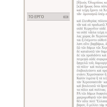
[θ]εοὺς Ὀλυμπίους κ
[κ]αὶ ἥρωας ὅσοι πόλ
καὶ τείχη ἔχοντι τὰ Χ
τᾶν· ὁμονοησῶ ὑπὲρ 
καὶ ἐλευθερίας πόλεος
τᾶν καὶ οὐ προδωσῶ 
οὐδὲ Κερκινῖτιν οὐδὲ
να οὐδὲ τἆλλα τείχη ο
λας χώρας ἃν Χερσονα
ται ἢ ἐνέμοντο οὐθεν
λανι οὔτε βαρβάρωι, 
ξῶ τῶι δάμωι τῶι Χερ
δὲ καταλυσῶ τὰν δαμο
δὲ τῶι προδιδόντι καὶ
πιτρεψῶ οὐδὲ συγκρυ
ξαγγελῶ τοῖς δαμιοργο
τὰ πόλιν· καὶ πολέμι
ἐπιβουλεύοντι καὶ προ
στάντι Χερσόνασον ἢ 
Καλὸν λιμένα ἢ τὰ τε
τὰν Χερσονασιτᾶν· κ
καὶ βουλευσῶ τὰ ἄρισ
τα πόλει καὶ πολίται
ΡΑ τῶι δάμωι διαφυλα
χφερομυθησῶ τῶν ἀπ
θὲν οὔτε ποτὶ Ἕλλανα
βαρον, ὃ μέλλει τὰμ π