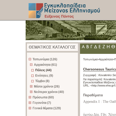
z
Τοπωνύμια (126)
Τοπωνύμια>
Αρχαιότητα>
Π
Αρχαιότητα (61)
Chersonesus Taurica
Πόλεις (44)
Συγγραφή :
Kovalenko Se
Ενότητες (9)
Για παραπομπή
:
Kovalenko
Τύμβοι (8)
Εγκυκλοπαίδεια Μείζονος 
URL: <
http://www.ehw.gr/
Μέσοι χρόνοι (26)
Νεότεροι χρόνοι (40)
Παραθέματα
Πρόσωπα (60)
Appendix I : The Oath
Γεγονότα (7)
Γενικά θέματα (129)
ὀμνύω Δία, Γᾶν, Ἅλιο