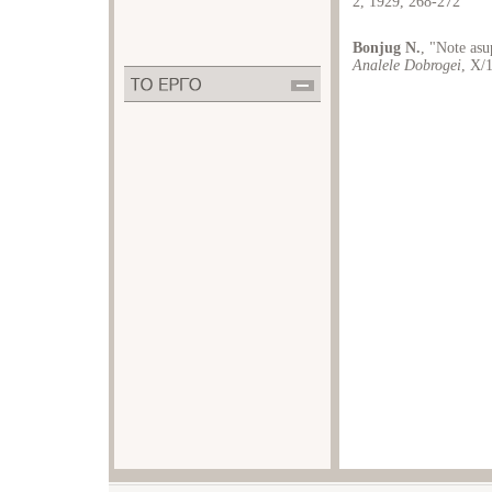
2, 1929, 268-272
Bonjug N.
, "Note asu
Analele Dobrogei
, X/