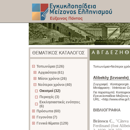
z
Τοπωνύμια (126)
Τοπωνύμια>
Νεότεροι χρό
Αρχαιότητα (61)
Alibeköy (Izvoarele)
Μέσοι χρόνοι (26)
Συγγραφή :
Kontogeorgis 
Νεότεροι χρόνοι (40)
Μετάφραση :
Velentzas G
Οικισμοί (32)
Για παραπομπή
:
Kontogeorg
Εγκυκλοπαίδεια Μείζονος 
Περιοχές (3)
URL: <
http://www.ehw.gr/
Εκκλησιαστικές ενότητες
(6)
ΒΙΒΛΙΟΓΡΑΦΙΑ
Πρόσωπα (60)
Γεγονότα (7)
Brătescu C.
, "Câteva 
Γενικά θέματα (129)
Ferdinand (fost Alibei