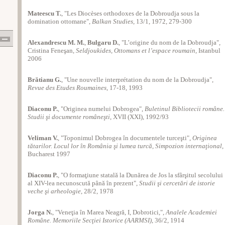
Mateescu T.
, "Les Diocèses orthodoxes de la Dobroudja sous la
domination ottomane",
Balkan Studies
, 13/1, 1972, 279-300
Alexandrescu M. M.
,
Bulgaru D.
, "L’origine du nom de la Dobroudja",
Cristina Feneşan,
Seldjoukides, Ottomans et l’espace roumain
, Istanbul
2006
Brătianu G.
, "Une nouvelle interprétation du nom de la Dobroudja",
Revue des Etudes Roumaines
, 17-18, 1993
Diaconu P.
, "Originea numelui Dobrogea",
Buletinul Bibliotecii române.
Studii şi documente româneşti
, XVII (XXI), 1992/93
Veliman V.
, "Toponimul Dobrogea în documentele turceşti",
Originea
tătarilor. Locul lor în România şi lumea turcă, Simpozion internaţional
,
Bucharest 1997
Diaconu P.
, "O formaţiune statală la Dunărea de Jos la sfârşitul secolului
al XIV-lea necunoscută până în prezent",
Studii şi cercetări de istorie
veche şi arheologie
, 28/2, 1978
Jorga N.
, "Veneţia în Marea Neagră, I, Dobrotici,",
Analele Academiei
Române. Memoriile Secţiei Istorice (AARMSI)
, 36/2, 1914