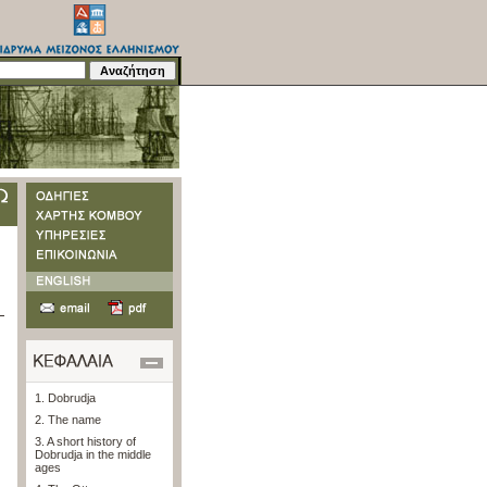
1. Dobrudja
2. The name
3. A short history of
Dobrudja in the middle
ages