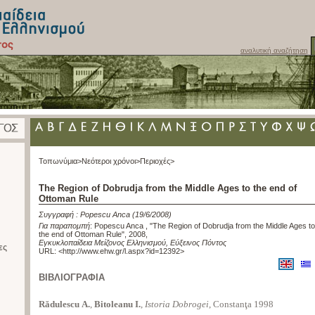
αναλυτική αναζήτηση
Τοπωνύμια>
Νεότεροι χρόνοι>
Περιοχές>
The Region of Dobrudja from the Middle Ages to the end of
Ottoman Rule
Συγγραφή :
Popescu Anca
(19/6/2008)
Για παραπομπή
:
Popescu Anca , "The Region of Dobrudja from the Middle Ages to
the end of Ottoman Rule", 2008
,
Εγκυκλοπαίδεια Μείζονος Ελληνισμού, Εύξεινος Πόντος
ες
URL: <
http://www.ehw.gr/l.aspx?id=12392
>
ΒΙΒΛΙΟΓΡΑΦΙΑ
Rădulescu Α.
,
Bitoleanu I.
,
Istoria Dobrogei
, Constanţa 1998