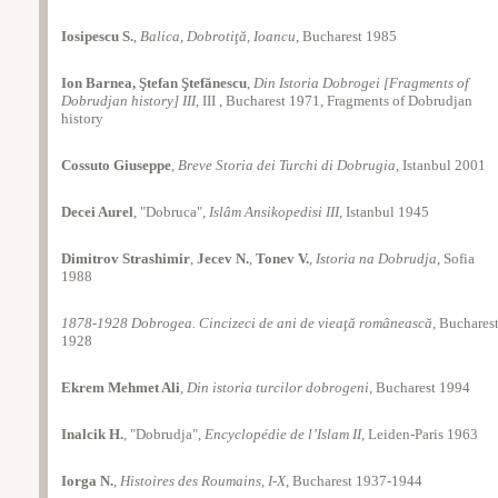
Iosipescu S.
,
Balica, Dobrotiţă, Ioancu
, Bucharest 1985
Ion Barnea, Ştefan Ştefănescu
,
Din Istoria Dobrogei [Fragments of
Dobrudjan history] III
, III , Bucharest 1971, Fragments of Dobrudjan
history
Cossuto Giuseppe
,
Breve Storia dei Turchi di Dobrugia
, Istanbul 2001
Decei Aurel
, "Dobruca",
Islâm Ansikopedisi III
, Istanbul 1945
Dimitrov Strashimir
,
Jecev N.
,
Tonev V.
,
Istoria na Dobrudja
, Sofia
1988
1878-1928 Dobrogea. Cincizeci de ani de vieaţă românească
, Buchares
1928
Ekrem Mehmet Ali
,
Din istoria turcilor dobrogeni
, Bucharest 1994
Inalcik H.
, "Dobrudja",
Encyclopédie de l’Islam ΙΙ
, Leiden-Paris 1963
Iorga N.
,
Histoires des Roumains, I-X
, Bucharest 1937-1944