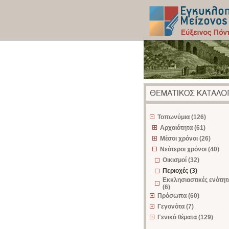
z
Τοπωνύμια (126)
Αρχαιότητα (61)
Μέσοι χρόνοι (26)
Νεότεροι χρόνοι (40)
Οικισμοί (32)
Περιοχές (3)
Εκκλησιαστικές ενότητ
(6)
Πρόσωπα (60)
Γεγονότα (7)
Γενικά θέματα (129)