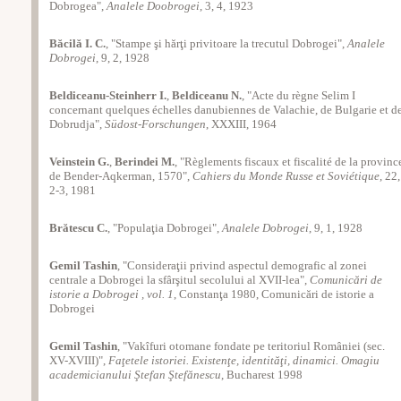
Dobrogea",
Analele Doobrogei
, 3, 4, 1923
Băcilă I. C.
, "Stampe şi hărţi privitoare la trecutul Dobrogei",
Analele
Dobrogei
, 9, 2, 1928
Beldiceanu-Steinherr I.
,
Beldiceanu N.
, "Acte du règne Selim I
concernant quelques échelles danubiennes de Valachie, de Bulgarie et d
Dobrudja",
Südost-Forschungen
, XXXIII, 1964
Veinstein G.
,
Berindei M.
, "Règlements fiscaux et fiscalité de la provinc
de Bender-Aqkerman, 1570",
Cahiers du Monde Russe et Soviétique
, 22,
2-3, 1981
Brătescu C.
, "Populaţia Dobrogei",
Analele Dobrogei
, 9, 1, 1928
Gemil Tashin
, "Consideraţii privind aspectul demografic al zonei
centrale a Dobrogei la sfârşitul secolului al XVII-lea",
Comunicări de
istorie a Dobrogei , vol. 1
, Constanţa 1980, Comunicări de istorie a
Dobrogei
Gemil Tashin
, "Vakîfuri otomane fondate pe teritoriul României (sec.
XV-XVIII)",
Faţetele istoriei. Existenţe, identităţi, dinamici. Omagiu
academicianului Ştefan Ştefănescu
, Bucharest 1998