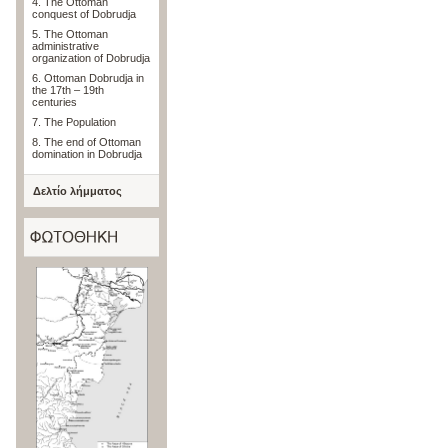
4. The Ottoman
conquest of Dobrudja
5. The Ottoman
administrative
organization of Dobrudja
6. Ottoman Dobrudja in
the 17th – 19th
centuries
7. The Population
8. The end of Ottoman
domination in Dobrudja
Δελτίο λήμματος