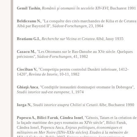
Gemil Tashin
,
Românii şi otomanii în secolele XIV-XVI
, Bucharest 1991
Beldiceanu N.
, "La conquête des cités marchandes de Kilia et de Cetatea
Albă par Bayezid II",
Südost-Forschungen
, 23, 1964
Bratianu G.I.
,
Recherche sur Vicina et Cetatea Albă
, Jassy 1935
Cazacu M.
, "Les Ottomans sur le Bas-Danube au XVe siècle. Quelques
précisions",
Südost-Forschungen
, 41, 1982
Ciocîltan V.
, "Competiţia pentru controlul Dunării inferioare, 1412-
1420",
Revista de Istorie
, 10-11, 1982
Ghiaţă Anca
, "Condiţiile instaurării dominaţiei otomane în Dobrogea",
Studii istorice sud-est europene
, 1, 1974
Iorga N.
,
Studii istorice asupra Chiliei si Cetatii Albe
, Bucharest 1990
Popescu A.
,
Bilici Faruk
,
Cândea Ionel
, "Génois, Tatars et la création de
la façade maritime des pays roumains au XIVe siècle", Bilici Faruk,
Cândea Ionel, Popescu Anca,
Enjeux politiques, économiques et
militaires en Mer Noire (XIVe-XXIe siècles). Etudes à la mémoire de