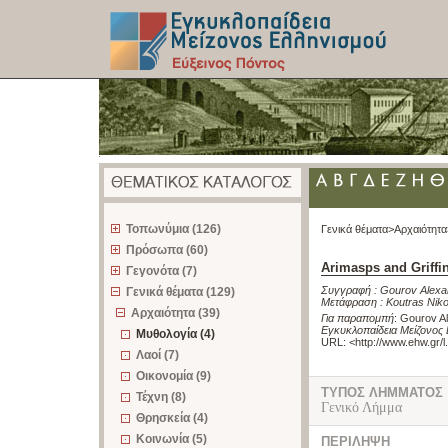
z
Τοπωνύμια (126)
Γενικά θέματα>
Αρχαιότητα
Πρόσωπα (60)
Arimasps and Griffi
Γεγονότα (7)
Συγγραφή :
Gourov Alexa
Γενικά θέματα (129)
Μετάφραση :
Koutras Nik
Αρχαιότητα (39)
Για παραπομπή
:
Gourov Al
Εγκυκλοπαίδεια Μείζονος 
Μυθολογία (4)
URL: <
http://www.ehw.gr/
Λαοί (7)
Οικονομία (9)
ΤΥΠΟΣ ΛΗΜΜΑΤΟΣ
Τέχνη (8)
Γενικό Λήμμα
Θρησκεία (4)
Κοινωνία (5)
ΠΕΡΙΛΗΨΗ