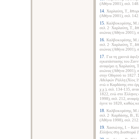
(Αθήνα 2001), σελ. 148
14.
Χαρλαύτη, Τ.,
Ιστορ
(Αθήνα 2001), σελ. 142
15.
Καλβοκορέσης, Μ.
σελ. 2· Χαρλαύτη, Τ.,
Ισ
αιώνας
(Αθήνα 2001), σ
16.
Καλβοκορέσης, Μ.
σελ. 2· Χαρλαύτη, Τ.,
Ισ
αιώνας
(Αθήνα 2001), σ
17.
Για τη χρονιά άφιξ
εγκατάστασης του Ζανν
αναφέρει η Χαρλαύτη, Τ
αιώνας
(Αθήνα 2001), σ
στην Οδησσό το 1827. 
Αδελφών Ράλλη
(Χίος 1
ενώ ο Καρδάσης στο έρ
χ.χ.), σελ. 134-135, α
1822, ενώ στο
Έλληνες 
1998), σελ. 212, αναφέ
έγινε το 1820, καθώς κα
18.
Καλβοκορέσης, Μ.
σελ. 2· Καρδάσης, Β.,
Έ
(Αθήνα 1998), σελ. 212
19.
Χασιώτης, Ι. – Κατσ
Ελλήνες στη Διασπορά 1