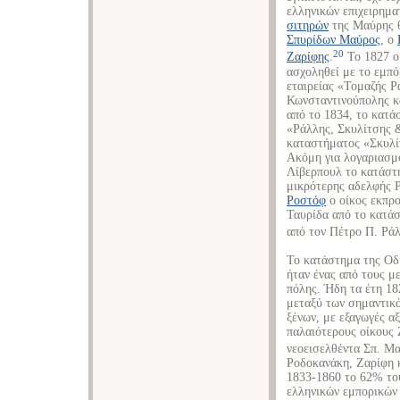
ελληνικών επιχειρημ
σιτηρών
της Μαύρης 
Σπυρίδων Μαύρος
, ο
20
Ζαρίφης
.
Το 1827 ο
ασχοληθεί με το εμπ
εταιρείας «Τομαζής Ρ
Κωνσταντινούπολης 
από το 1834, το κατ
«Ράλλης, Σκυλίτσης &
καταστήματος «Σκυλί
Ακόμη για λογαριασμ
Λίβερπουλ το κατάστ
μικρότερης αδελφής 
Ροστόφ
ο οίκος εκπρ
Ταυρίδα από το κατά
από τον Πέτρο Π. Ράλ
Το κατάστημα της Οδ
ήταν ένας από τους μ
πόλης. Ήδη τα έτη 18
μεταξύ των σημαντικ
ξένων, με εξαγωγές α
παλαιότερους οίκους
νεοεισελθέντα Σπ. Μ
Ροδοκανάκη, Ζαρίφη 
1833-1860 το 62% του
ελληνικών εμπορικών