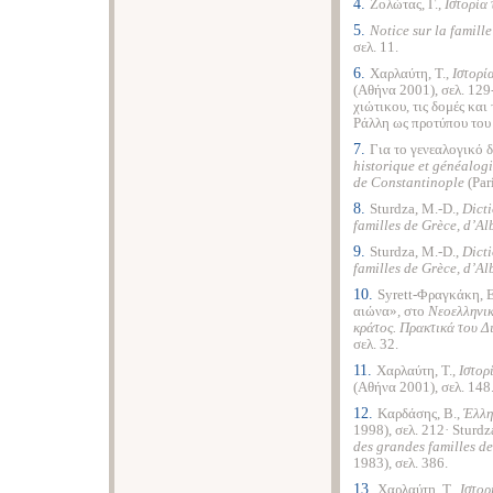
4.
Ζολώτας, Γ.,
Ιστορία
5.
Notice sur la famill
σελ. 11.
6.
Χαρλαύτη, Τ.,
Ιστορί
(Αθήνα 2001), σελ. 129-
χιώτικου, τις δομές και
Ράλλη ως προτύπου του χ
7.
Για το γενεαλογικό δ
historique et généalogi
de Constantinople
(Par
8.
Sturdza, M.-D.,
Dict
familles de Grèce, d’A
9.
Sturdza, M.-D.,
Dict
familles de Grèce, d’A
10.
Syrett-Φραγκάκη, Ε
αιώνα»
,
στο
Νεοελληνικ
κράτος. Πρακτικά του Δ
σελ. 32.
11.
Χαρλαύτη, Τ.,
Ιστορ
(Αθήνα 2001), σελ. 148
12.
Καρδάσης, Β.,
Έλλη
1998), σελ. 212· Sturdz
des grandes familles d
1983), σελ. 386.
13.
Χαρλαύτη, Τ.,
Ιστορ