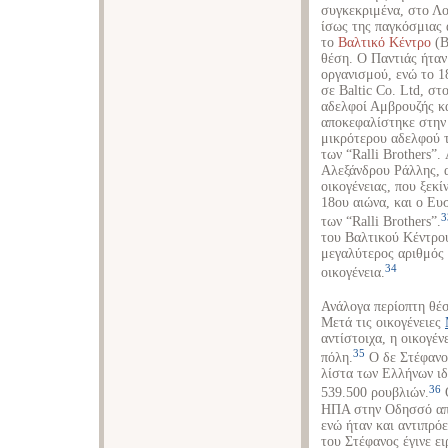
συγκεκριμένα, στο Λο
ίσως της παγκόσμιας 
το
Βαλτικό Κέντρο
(B
θέση. Ο Παντιάς ήταν
οργανισμού, ενώ το 18
σε Baltic Co. Ltd, σ
αδελφοί Αμβρουζής κα
αποκεφαλίστηκε στην 
μικρότερου αδελφού τ
των “Ralli Brothers”
Αλεξάνδρου Ράλλης, 
οικογένειας, που ξεκ
18ου αιώνα, και ο Ευ
3
των “Ralli Brothers”.
του Βαλτικού Κέντρο
μεγαλύτερος αριθμός
34
οικογένεια.
Ανάλογα περίοπτη θέσ
Μετά τις οικογένειες
αντίστοιχα, η οικογέν
35
πόλη.
Ο δε Στέφανος
λίστα των Ελλήνων ιδ
36
539.500 ρουβλιών.
Ο
ΗΠΑ στην Οδησσό από
ενώ ήταν και αντιπρό
του Στέφανος έγινε ε