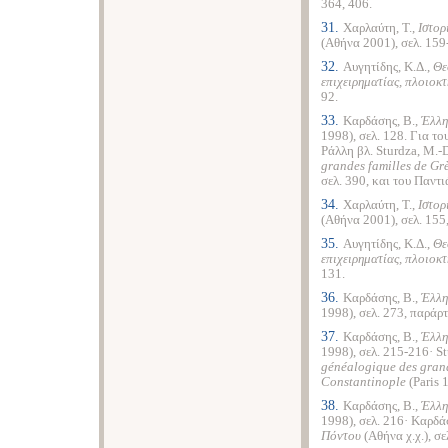
364, 406.
31.
Χαρλαύτη, Τ.,
Ιστορ
(Αθήνα 2001), σελ. 159-
32.
Αυγητίδης, Κ.Δ.,
Θε
επιχειρηματίας, πλοιοκτ
92.
33.
Καρδάσης, Β.,
Έλλη
1998), σελ. 128. Για τ
Ράλλη βλ. Sturdza, M.-
grandes familles de Gr
σελ. 390, και του Παντι
34.
Χαρλαύτη, Τ.,
Ιστορ
(Αθήνα 2001), σελ. 155, 
35.
Αυγητίδης, Κ.Δ.,
Θε
επιχειρηματίας, πλοιοκτ
131.
36.
Καρδάσης, Β.,
Έλλη
1998), σελ. 273, παράρ
37.
Καρδάσης, Β.,
Έλλη
1998), σελ. 215-216· S
généalogique des grand
Constantinople
(Paris 
38.
Καρδάσης, Β.,
Έλλη
1998), σελ. 216· Καρδά
Πόντου
(Αθήνα χ.χ.), σε