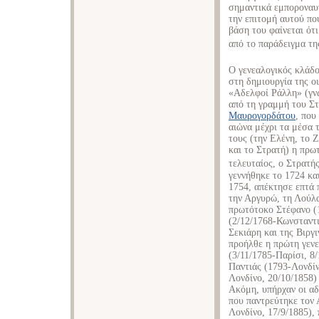
σημαντικά εμποροναυτ
την επιτομή αυτού πο
βάση του φαίνεται ότ
από το παράδειγμα τη
Ο γενεαλογικός κλάδο
στη δημιουργία της ο
«Αδελφοί Ράλλη» (γνω
από τη γραμμή του Σ
Μαυρογορδάτου
, που
αιώνα μέχρι τα μέσα τ
τους (την Ελένη, το 
και το Στρατή) η πρω
τελευταίος, ο Στρατής
γεννήθηκε το 1724 κ
1754, απέκτησε επτά 
την Αργυρώ, τη Λούλα
πρωτότοκο Στέφανο (1
(2/12/1768-Κωνσταντι
Σεκιάρη και της Βιργ
προήλθε η πρώτη γενεά
(3/11/1785-Παρίσι, 8
Παντιάς (1793-Λονδίν
Λονδίνο, 20/10/1858)
Ακόμη, υπήρχαν οι α
που παντρεύτηκε τον 
Λονδίνο, 17/9/1885),