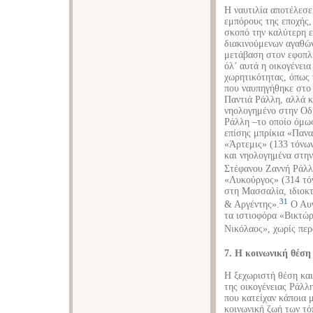
Η ναυτιλία αποτέλεσε
εμπόρους της εποχής
σκοπό την καλύτερη 
διακινούμενων αγαθών,
μετάβαση στον εφοπλι
όλ’ αυτά η οικογένει
χωρητικότητας, όπως
που ναυπηγήθηκε στο 
Παντιά Ράλλη, αλλά κ
νηολογημένο στην Οδ
Ράλλη –το οποίο όμως
επίσης μπρίκια «Πανα
«Άρτεμις» (133 τόνω
και νηολογημένα στη
Στέφανου Ζαννή Ράλλ
«Λυκούργος» (314 τό
στη Μασσαλία, ιδιοκ
31
& Αργέντης».
Ο Αυγ
τα ιστιοφόρα «Βικτώρ
Νικόλαος», χωρίς περ
7. Η κοινωνική θέση 
Η ξεχωριστή θέση κα
της οικογένειας Ράλλη
που κατείχαν κάποια μ
κοινωνική ζωή των τό