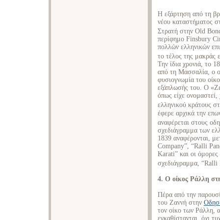
Η εξάρτηση από τη β
νέου καταστήματος στ
Στρατή στην Old Bond
περίφημο Finsbury Ci
πολλών ελληνικών επι
το τέλος της μακράς 
Την ίδια χρονιά, το 1
από τη Μασσαλία, ο ο
φυσιογνωμία του οίκο
εξάπλωσής του. Ο «Ζε
όπως είχε ονομαστεί,
ελληνικού κράτους στ
έφερε αρχικά την επ
αναφέρεται στους οδη
σχεδιάγραμμα των ελλ
1839 αναφέρονται, με
Company”, “Ralli Pan
Karati” και οι όμορε
σχεδιάγραμμα, “Ralli 
4. Ο οίκος Ράλλη σ
Πέρα από την παρουσί
του Ζαννή στην
Οδησ
τον οίκο των Ράλλη, 
εγκαθίστανται, όχι τ