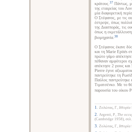
37
κράτους.
Πάντως, με
της εταιρείας του Λο
μία διαφορετική περί
Ο Στέφανος, με τις ο
έστρεψε, όπως πολλο
της Διασποράς, τις ο
όπως η εκμετάλλευση 
38
βιομηχανία.
Ο Στέφανος έκανε δύο
και τη Marie Epités 
πρώτο γάμο απέκτησε 
πέθαναν αμφότεροι σχ
απέκτησε 2 γιους και 
Pierre έγινε αξιωματ
παντρεύτηκε τη Ρωσί
Παύλος παντρεύτηκε 
Τιματσένκο. Με το θά
παρουσία του οίκου 
1.
Ζολώτας, Γ.,
Ιστορία
2.
Αrgenti, P.,
The occu
(Cambridge 1958), σελ.
3.
Ζολώτας, Γ.,
Ιστορία