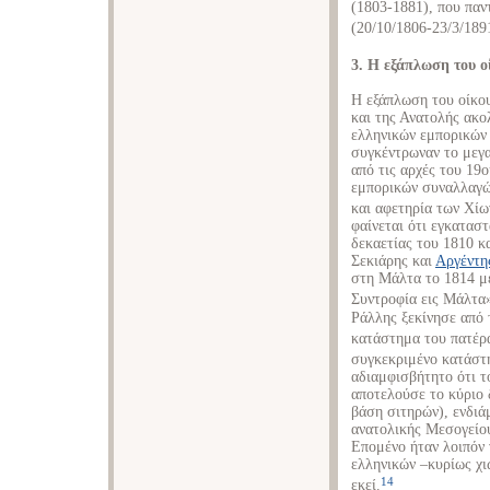
(1803-1881), που πα
(20/10/1806-23/3/189
3. Η εξάπλωση του 
Η εξάπλωση του οίκου
και της Ανατολής ακ
ελληνικών εμπορικών 
συγκέντρωναν το μεγα
από τις αρχές του 19
εμπορικών συναλλαγώ
και αφετηρία των Χίω
φαίνεται ότι εγκατασ
δεκαετίας του 1810 κ
Σεκιάρης και
Αργέντη
στη Μάλτα το 1814 μ
Συντροφία εις Μάλτα
Ράλλης ξεκίνησε από 
κατάστημα του πατέρα
συγκεκριμένο κατάστ
αδιαμφισβήτητο ότι τ
αποτελούσε το κύριο 
βάση σιτηρών), ενδι
ανατολικής Μεσογείου
Επομένο ήταν λοιπόν 
ελληνικών –κυρίως χ
14
εκεί.