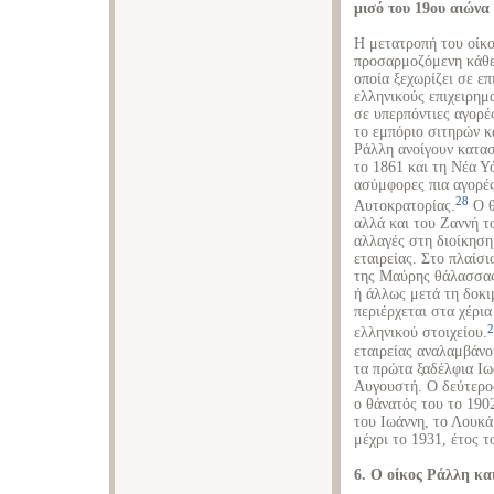
μισό του 19ου αιώνα
Η μετατροπή του οίκο
προσαρμοζόμενη κάθε 
οποία ξεχωρίζει σε ε
ελληνικούς επιχειρημα
σε υπερπόντιες αγορέ
το εμπόριο σιτηρών κ
Ράλλη ανοίγουν κατα
το 1861 και τη Νέα Υ
ασύμφορες πια αγορέ
28
Αυτοκρατορίας.
Ο θ
αλλά και του Ζαννή τ
αλλαγές στη διοίκηση
εταιρείας. Στο πλαίσι
της Μαύρης θάλασσας
ή άλλως μετά τη δοκι
περιέρχεται στα χέρι
2
ελληνικού στοιχείου.
εταιρείας αναλαμβάνο
τα πρώτα ξαδέλφια Ιωά
Αυγουστή. Ο δεύτερος
ο θάνατός του το 190
του Ιωάννη, το Λουκά 
μέχρι το 1931, έτος τ
6. Ο οίκος Ράλλη και