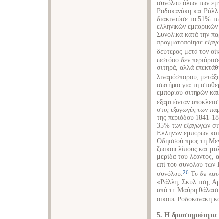
συνόλου όλων των εμ
Ροδοκανάκη και Ράλλ
διακινούσε το 51% τ
ελληνικών εμπορικών 
Συνολικά κατά την πα
πραγματοποίησε εξαγω
δεύτερος μετά τον οί
ωστόσο δεν περιόρισε
σιτηρά, αλλά επεκτάθ
λιναρόσπορου, μετάξη
σωτήριο για τη σταθε
εμπορίου σιτηρών κα
εξαρτιόνταν αποκλεισ
στις εξαγωγές των πα
της περιόδου 1841-18
35% των εξαγωγών σι
Ελλήνων εμπόρων και
Οδησσού προς τη Μεγ
ζωικού λίπους και μαλ
μερίδα του λέοντος, 
επί του συνόλου των 
26
συνόλου.
Το δε κατ
«Ράλλη, Σκυλίτση, Αρ
από τη Μαύρη θάλασσα
οίκους Ροδοκανάκη κα
5. Η δραστηριότητα 