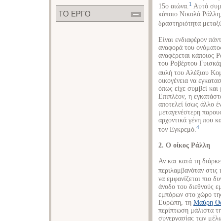
1
15ο αιώνα.
Αυτό συμφ
κάποιο Νικολό Ράλλη,
δραστηριότητα μεταξ
Είναι ενδιαφέρον πάν
αναφορά του ονόματος
αναφέρεται κάποιος Ρ
του Ροβέρτου Γυισκά
αυλή του Αλέξιου Κο
οικογένεια να εγκατα
όπως είχε συμβεί και 
Επιπλέον, η εγκατάστ
αποτελεί ίσως άλλο έν
μεταγενέστερη παρουσ
αρχοντικά γένη που 
4
τον Εγκρεμό.
2. Ο οίκος Ράλλη
Αν και κατά τη διάρκ
περιλαμβανόταν στις ι
να εμφανίζεται πιο δυ
άνοδο του διεθνούς ε
εμπόρων στο χώρο της
Ευρώπη, τη
Μαύρη Θ
περίπτωση μάλιστα τη
συνεργασίας των μέλω