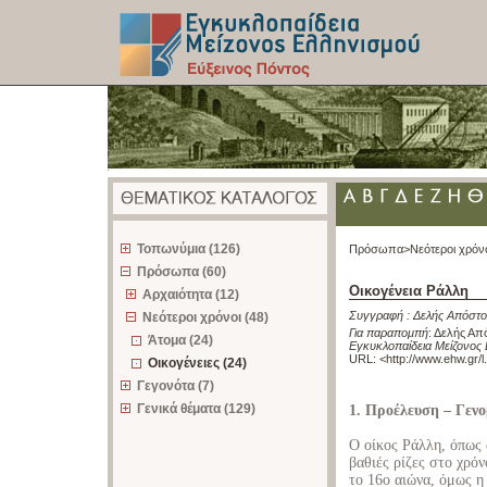
z
Τοπωνύμια (126)
Πρόσωπα>
Νεότεροι χρόν
Πρόσωπα (60)
Οικογένεια Ράλλη
Αρχαιότητα (12)
Συγγραφή :
Δελής Απόστο
Νεότεροι χρόνοι (48)
Για παραπομπή
:
Δελής Από
Άτομα (24)
Εγκυκλοπαίδεια Μείζονος 
URL: <
http://www.ehw.gr/
Οικογένειες (24)
Γεγονότα (7)
Γενικά θέματα (129)
1. Προέλευση – Γενο
Ο οίκος Ράλλη, όπως α
βαθιές ρίζες στο χρό
το 16ο αιώνα, όμως 