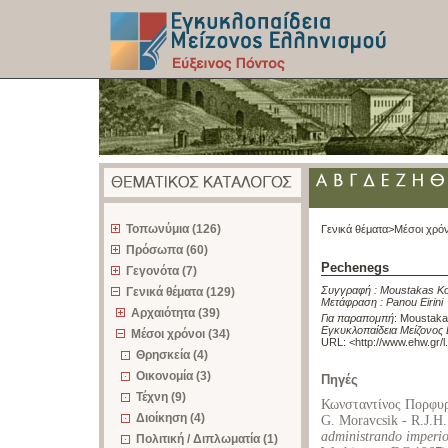
z
Τοπωνύμια (126)
Γενικά θέματα>
Μέσοι χρόν
Πρόσωπα (60)
Pechenegs
Γεγονότα (7)
Συγγραφή :
Moustakas Ko
Γενικά θέματα (129)
Μετάφραση :
Panou Eirini
Αρχαιότητα (39)
Για παραπομπή
:
Moustaka
Εγκυκλοπαίδεια Μείζονος 
Μέσοι χρόνοι (34)
URL: <
http://www.ehw.gr/
Θρησκεία (4)
Οικονομία (3)
Πηγές
Τέχνη (9)
Κωνσταντίνος Πορφυ
Διοίκηση (4)
G. Moravcsik - R.J.H.
administrando imperi
Πολιτική / Διπλωματία (1)