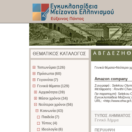
z
Τοπωνύμια (126)
Γενικά θέματα>
Νεότεροι χ
Πρόσωπα (60)
Amazon company
Γεγονότα (7)
Συγγραφή :
Selekou Olym
Γενικά θέματα (129)
Μετάφραση :
Rovithi Char
Αρχαιότητα (39)
Για παραπομπή
:
Selekou 
Εγκυκλοπαίδεια Μείζονος 
Μέσοι χρόνοι (34)
URL: <
http://www.ehw.gr/
Νεότεροι χρόνοι (56)
Κοινωνία (43)
ΤΥΠΟΣ ΛΗΜΜΑΤΟΣ
Παιδεία (7)
Γενικό Λήμμα
Τύπος (4)
Ιδεολογία (6)
ΠΕΡΙΛΗΨΗ