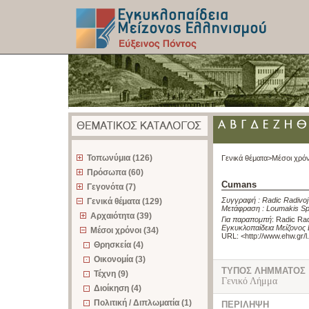
z
Τοπωνύμια (126)
Γενικά θέματα>
Μέσοι χρόν
Πρόσωπα (60)
Cumans
Γεγονότα (7)
Συγγραφή :
Radic Radivoj
Γενικά θέματα (129)
Μετάφραση :
Loumakis Sp
Αρχαιότητα (39)
Για παραπομπή
:
Radic Rad
Εγκυκλοπαίδεια Μείζονος 
Μέσοι χρόνοι (34)
URL: <
http://www.ehw.gr/
Θρησκεία (4)
Οικονομία (3)
ΤΥΠΟΣ ΛΗΜΜΑΤΟΣ
Τέχνη (9)
Γενικό Λήμμα
Διοίκηση (4)
Πολιτική / Διπλωματία (1)
ΠΕΡΙΛΗΨΗ