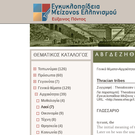
z
Τοπωνύμια (126)
Γενικά θέματα>
Αρχαιότητα
Πρόσωπα (60)
Thracian tribes
Γεγονότα (7)
Συγγραφή :
Theodossiev N
Γενικά θέματα (129)
Για παραπομπή
:
Theodossi
Αρχαιότητα (39)
Εγκυκλοπαίδεια Μείζονος 
URL: <
http://www.ehw.gr/
Μυθολογία (4)
Λαοί (7)
ΓΛΩΣΣΑΡΙΟ
Οικονομία (9)
Τέχνη (8)
tyrant, the
Θρησκεία (4)
The initial meaning of 
Later οn he was the usu
Κοινωνία (5)